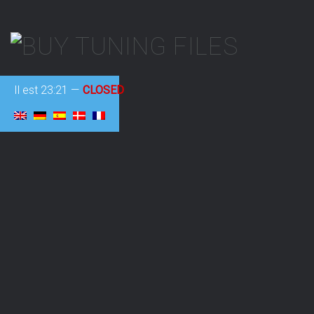
Il est
23:21
—
CLOSED