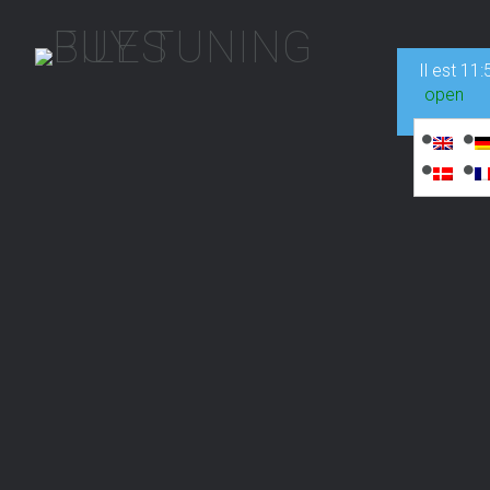
Il est
11:
open