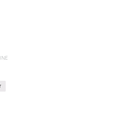
INE
r