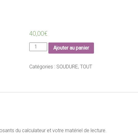
Tripode
40,00
€
quantité
Ajouter au panier
de
Tripode
Catégories :
SOUDURE
,
TOUT
sants du calculateur et votre matériel de lecture.