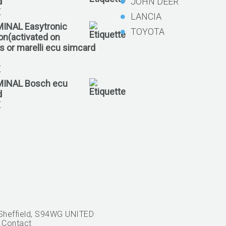
d
JOHN DEER
€
LANCIA
MINAL Easytronic
TOYOTA
ion(activated on
 or marelli ecu simcard
€
MINAL Bosch ecu
d
€
Sheffield, S94WG UNITED
.
Contact