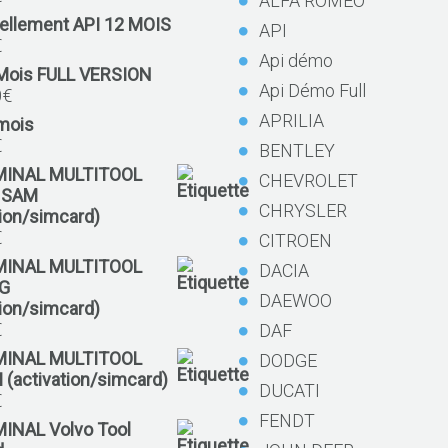
ALFA ROMEO
ellement API 12 MOIS
API
€
Api démo
 Mois FULL VERSION
Api Démo Full
0
€
APRILIA
mois
€
BENTLEY
MINAL MULTITOOL
CHEVROLET
 SAM
CHRYSLER
tion/simcard)
€
CITROEN
MINAL MULTITOOL
DACIA
G
DAEWOO
tion/simcard)
€
DAF
MINAL MULTITOOL
DODGE
 (activation/simcard)
DUCATI
€
FENDT
MINAL Volvo Tool