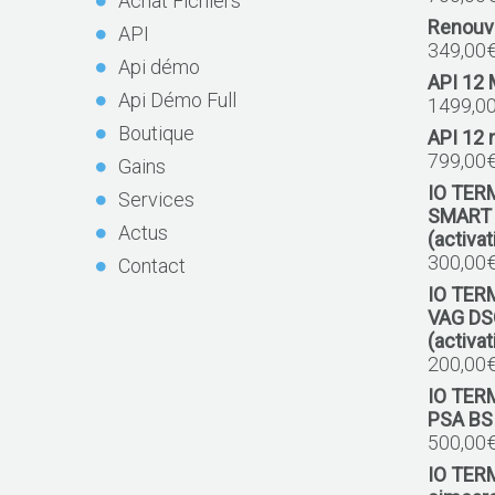
Achat Fichiers
Renouv
API
349,00
Api démo
API 12
Api Démo Full
1499,0
Boutique
API 12 
799,00
Gains
IO TER
Services
SMART
Actus
(activa
300,00
Contact
IO TER
VAG DS
(activa
200,00
IO TER
PSA BSI
500,00
IO TER