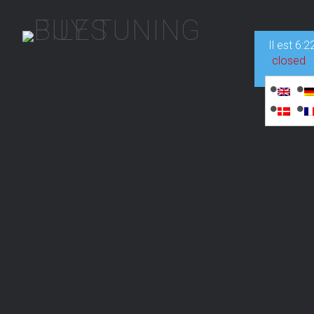
Il est
6:2
closed