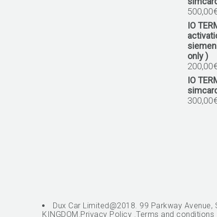
simcar
500,00
IO TER
activat
siemens
only )
200,00
IO TER
simcar
300,00
Dux Car Limited@2018. 99 Parkway Avenue, 
KINGDOM.
Privacy Policy
.
Terms and conditions