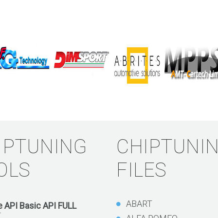
IPTUNING
CHIPTUNI
OLS
FILES
ABART
 API Basic API FULL
€