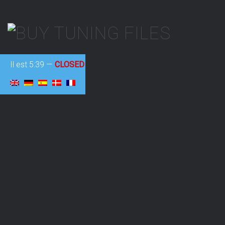
Il est
5:39
—
CLOSED