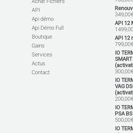
Achat Fichiers
Renouv
API
349,00
Api démo
API 12
Api Démo Full
1499,0
Boutique
API 12 
799,00
Gains
IO TER
Services
SMART
Actus
(activa
300,00
Contact
IO TER
VAG DS
(activa
200,00
IO TER
PSA BSI
500,00
IO TER