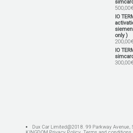
simcar
500,00
IO TER
activat
siemens
only )
200,00
IO TER
simcar
300,00
Dux Car Limited@2018. 99 Parkway Avenue, 
KINGDOM.
Privacy Policy
.
Terms and conditions