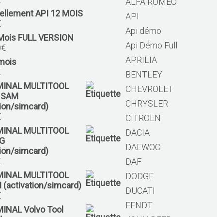
ALFA ROMEO
ellement API 12 MOIS
API
€
Api démo
 Mois FULL VERSION
Api Démo Full
0
€
APRILIA
mois
€
BENTLEY
MINAL MULTITOOL
CHEVROLET
 SAM
CHRYSLER
tion/simcard)
€
CITROEN
MINAL MULTITOOL
DACIA
G
DAEWOO
tion/simcard)
€
DAF
MINAL MULTITOOL
DODGE
 (activation/simcard)
DUCATI
€
FENDT
MINAL Volvo Tool