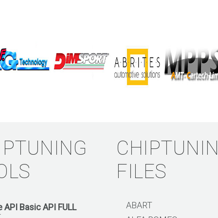
IPTUNING
CHIPTUNI
OLS
FILES
ABART
 API Basic API FULL
€