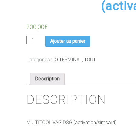
(acti
200,00
€
quantité
Ajouter au panier
de
IO
TERMINAL
Catégories :
IO TERMINAL
,
TOUT
MULTITOOL
VAG
Description
DSG
(activation/simcard)
DESCRIPTION
MULTITOOL VAG DSG (activation/simcard)