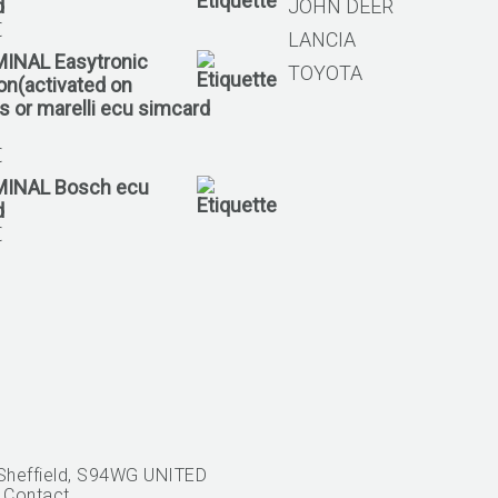
d
JOHN DEER
€
LANCIA
MINAL Easytronic
TOYOTA
ion(activated on
 or marelli ecu simcard
€
MINAL Bosch ecu
d
€
Sheffield, S94WG UNITED
.
Contact