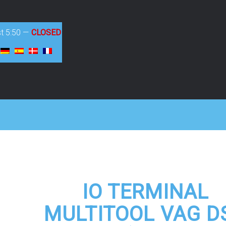
st
5:50
—
CLOSED
IO TERMINAL
MULTITOOL VAG D